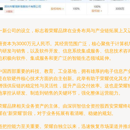
一新公司的设立，标志着荣耀品牌在业务布局与产业链拓展上又
资本为3000万元人民币。其经营范围广泛，核心聚焦于计算
的研发与销售，以及软件开发、信息系统集成服务、信息技术咨
也积极向软件、集成服务和更广泛的智能生态领域延伸。
中国西部重要的科技、教育、工业基地，拥有雄厚的电子信息产
是在软硬件核心技术方面的自主创新。此举有助于荣耀优化其生
增强供应链的稳定性与灵活性，提升产品交付效率。这也是荣耀
地掌控从研发、制造到销售的关键环节，强化整体运营能力。
荣耀品牌相关业务资产的主体。由深圳智信全资控股西安荣耀终
在‘新荣耀’阶段，对于业务拓展有着清晰、稳健的规划。
链把控能力至关重要。荣耀自独立以来，迅速恢复市场渠道并推