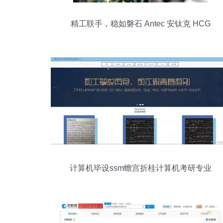
精工联手，稳如磐石 Antec 安钛克 HCG
750 金牌模组电源开箱与深度拆解
计算机毕设ssm蟾宫折桂计算机考研专业
课学习l6616 开题 源码